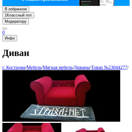
В избранное
1
Классный лот
Модератору
0
Инфо
Диван
г. Кострома
/
Мебель
/
Мягкая мебель
/
Диваны
/
Товар №23044277
/